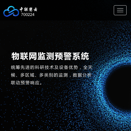
切
换
导
航